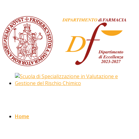
(+39) 081 678646
elisa.perissutti@unina.it
Dipartimento di
Farmacia - Via D. Montesano, 49 - 80131 Napoli
Home