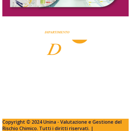
La Scuola di Specializzazione in “Valutazione e Gestione
del Rischio Chimico” (SSVGRC) è stata istituita, a partire
dall’anno accademico 2016/2017 (I Edizione), presso il
Dipartimento di Farmacia dell’Università degli Studi di
Napoli Federico II, con Decreto Rettorale n. 3906 del 14
Novembre 2014.
Copyright © 2024 Unina - Valutazione e Gestione del
Rischio Chimico. Tutti i diritti riservati. |
Privacy Policy